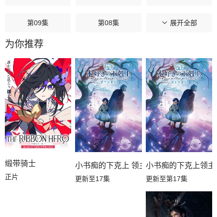
第09集
第08集
第07集
展开全部
为你推荐
第06集
第05集
第04集
第03集
第02集
第01集
缎带骑士
小书痴的下克上领主
小书痴的下克上 领主的养女
正片
更新至第17集
更新至17集