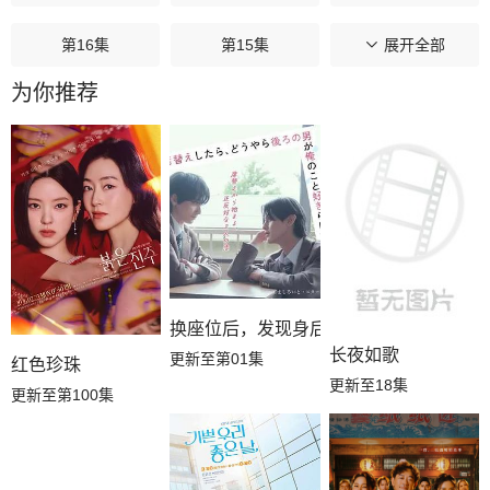
第16集
第15集
第14集
展开全部
为你推荐
第13集
第12集
第11集
第10集
第09集
第08集
第07集
第06集
第05集
第04集
第03集
第02集
换座位后，发现身后的男生好像喜欢我
第01集
长夜如歌
更新至第01集
红色珍珠
更新至18集
更新至第100集