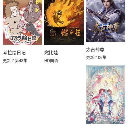
第16集
第15集
第14集
第13集
第12集
第11集
第10集
第09集
第08集
第07集
第06集
第05集
太古神尊
考拉绘日记
燃比娃
更新至06集
更新至第43集
HD国语
第04集
第03集
第02集
第01集