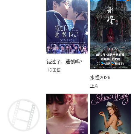
错过了，遗憾吗？
HD国语
水怪2026
正片