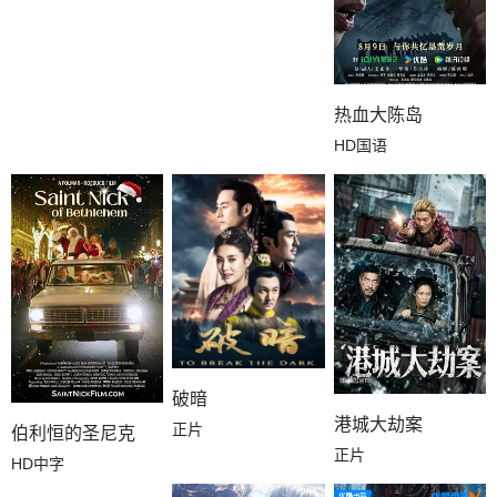
热血大陈岛
HD国语
破暗
港城大劫案
正片
伯利恒的圣尼克
正片
HD中字