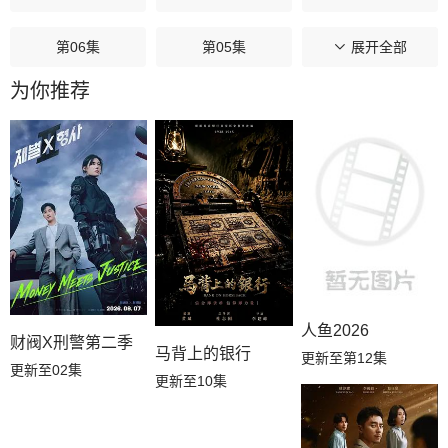
第06集
第05集
第04集
展开全部
为你推荐
第03集
第02集
第01集
人鱼2026
财阀X刑警第二季
马背上的银行
更新至第12集
更新至02集
更新至10集