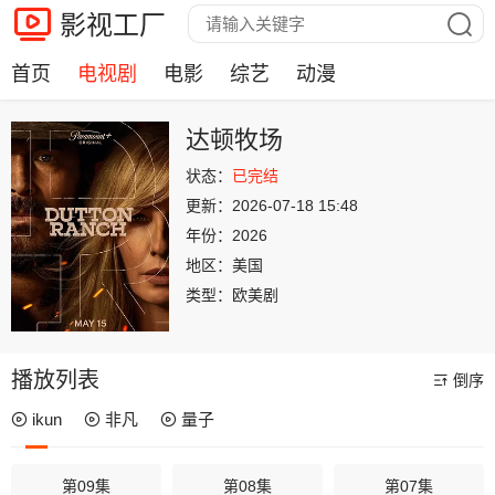
影视工厂
首页
电视剧
电影
综艺
动漫
达顿牧场
状态：
已完结
更新：
2026-07-18 15:48
年份：
2026
地区：
美国
类型：
欧美剧
播放列表
倒序
ikun
非凡
量子
第09集
第08集
第07集