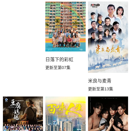
日落下的彩虹
更新至第07集
米良与麦青
更新至第13集