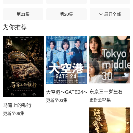
第21集
第20集
第19集
展开全部
为你推荐
第18集
第17集
第16集
第15集
第14集
第13集
第12集
第11集
第10集
第09集
第08集
第07集
东京三十岁左右
大空港～GATE24～
第06集
第05集
第04集
更新至03集
更新至03集
马背上的银行
第03集
第02集
第01集
更新至06集