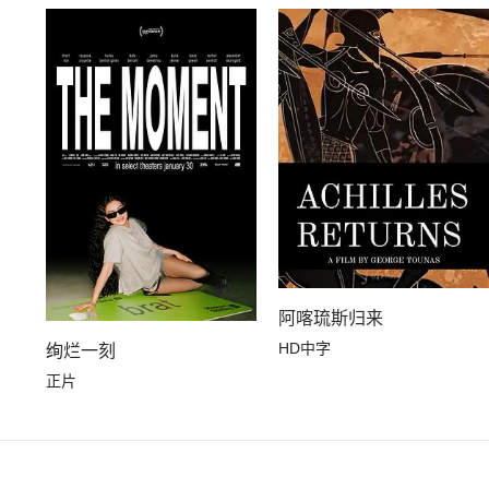
阿喀琉斯归来
HD中字
绚烂一刻
正片