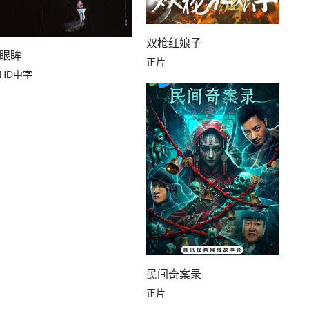
双枪红娘子
眼眸
正片
HD中字
民间奇案录
正片