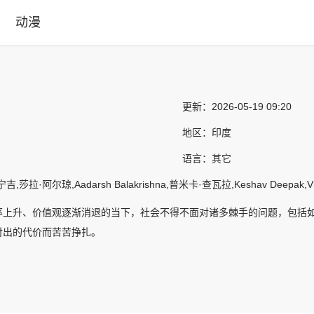
动漫
更新：
2026-05-19 09:20
地区：
印度
语言：
其它
拉·阿尔琼,Aadarsh Balakrishna,普米卡·查瓦拉,Keshav Deepak,Vignes
率上升、价值观逐渐消退的当下，社会不得不面对诸多棘手的问题，包括
付出的代价而苦苦挣扎。