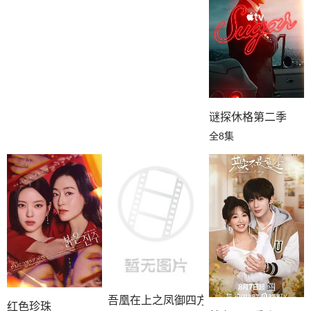
第18集
第17集
第16集
第15集
第14集
第13集
第12集
第11集
第10集
谜探休格第二季
第09集
第08集
第07集
全8集
第06集
第05集
第04集
第03集
第02集
第01集
吾凰在上之凤御四方
红色珍珠