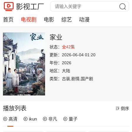
影视工厂
首页
电视剧
电影
综艺
动漫
家业
状态：
全42集
更新：
2026-06-04 01:20
年份：
2026
地区：
大陆
类型：
古装,剧情,国产剧
播放列表
倒序
高清
ikun
非凡
量子