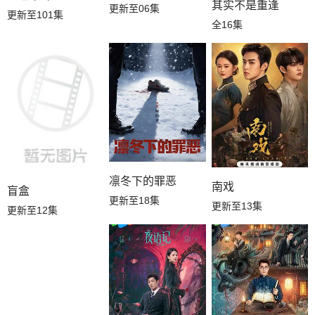
其实不是重逢
更新至06集
更新至101集
全16集
凛冬下的罪恶
南戏
盲盒
更新至18集
更新至13集
更新至12集