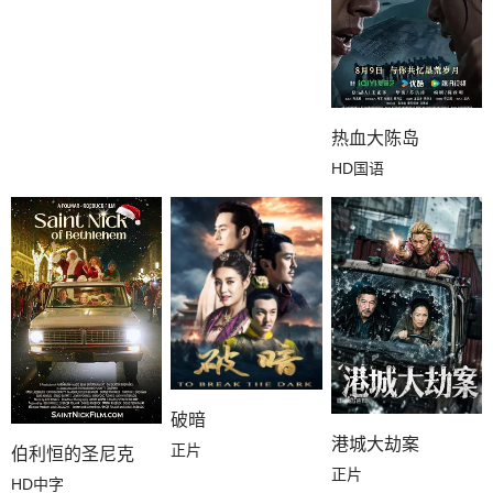
热血大陈岛
HD国语
破暗
港城大劫案
正片
伯利恒的圣尼克
正片
HD中字