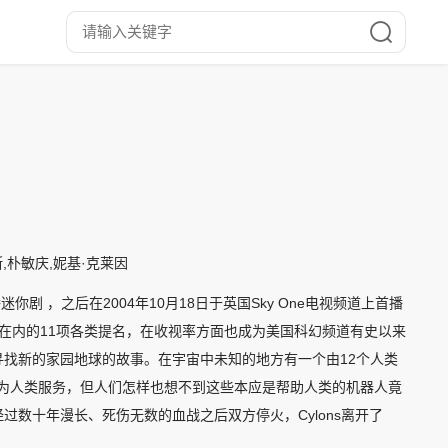
斯,朴敏庆,妮基·克莱因
开播迷你剧 ，之后在2004年10月18日于英国Sky One电视频道上首播
名在内的11项各类提名，在收视率方面也成为美国科幻频道有史以来
找新的家园地球的故事。在宇宙中未知的地方有一个由12个人类
ns为人类服务，但人们怎样也想不到这些本应是帮助人类的机器人竟
在经过数十年漫长、死伤无数的血战之后双方停火，Cylons离开了