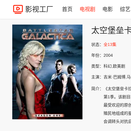
影视工厂
首页
电视剧
电影
综艺
太空堡垒卡
状态：
全13集
年份：
2004
类型：
科幻,欧美剧
主演：
吉米·巴姆博,马
简介：
《太空堡垒卡拉狄
第1季。该剧目
最受欢迎的原
殖民地组成的星
会调转头对抗自
殖...