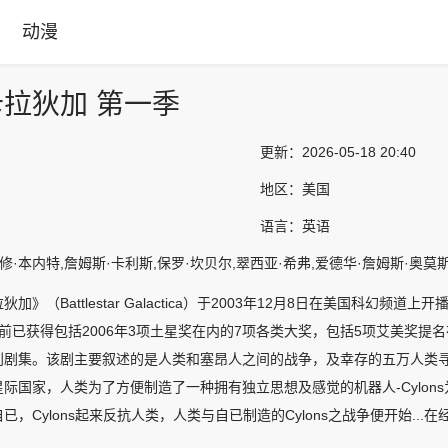
动漫
拉狄加 第一季
更新：
2026-05-18 20:40
地区：
美国
语言：
英语
修·本内特,詹姆斯·卡利斯,保罗·坎贝尔,翠西亚·希弗,爱德华·詹姆斯·奥莫
加》（Battlestar Galactica）于2003年12月8日在美国科幻频道上
前已获得包括2006年3项土星奖在内的7项各类大奖，包括5项艾美奖提
创剧集。该剧主要叙述的是人类和塞昂人之间的战争，及幸存的五万人类寻
际国家，人类为了方便制造了一种拥有独立思想及感觉的机器人-Cylo
已，Cylons起来反抗人类，人类与自已制造的Cylons之战争便开始...