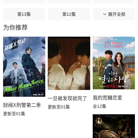
第13集
第12集
第11集
展开全部
为你推荐
第10集
第09集
第08集
第07集
第06集
第05集
第04集
第03集
第02集
第01集
我的荒糖恋爱
一旦被发现就完了
财阀X刑警第二季
全12集
更新至01集
更新至01集