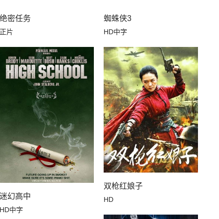
绝密任务
蜘蛛侠3
正片
HD中字
双枪红娘子
迷幻高中
HD
HD中字