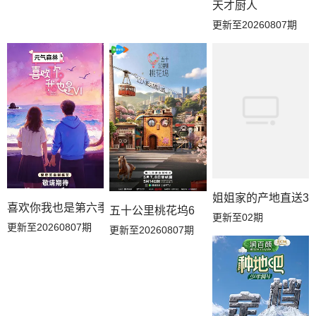
天才厨人
更新至20260807期
20260618副本存档中
20260618下
20260617上
20260616解锁中加更
20260614花絮
20260612居民采访
20260612万事屋加更
20260611下
20260611副本存档中
20260610上
20260609解锁中加更
20260607花絮
20260607吃播大赏
20260607补给站加更
20260605居民采访
姐姐家的产地直送3
喜欢你我也是第六季
五十公里桃花坞6
更新至02期
更新至20260807期
更新至20260807期
20260605万事屋加更
20260604副本存档中
20260604下
20260603上
20260602副本解锁中
20260530推门加更
20260530花絮
20260529万事屋加更
20260529居民采访