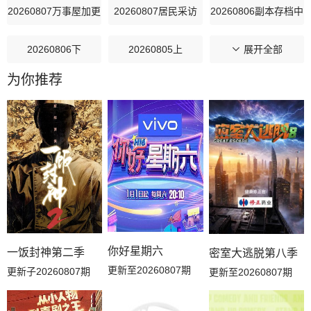
20260807万事屋加更
20260807居民采访
20260806副本存档中
20260806下
20260805上
20260804解锁中加更
展开全部
为你推荐
20260802花絮
20260802吃播大赏
20260802补给站加更
20260801推门彩蛋
20260731万事屋加更
20260731居民采访
20260730副本存档中
20260730下
20260729上
20260728解锁中加更
20260726花絮
20260725推门彩蛋
20260723副本存档中
20260723下
20260722上
你好星期六
一饭封神第二季
密室大逃脱第八季
更新至20260807期
更新子20260807期
更新至20260807期
20260721解锁中加更
20260719花絮
20260719吃播大赏