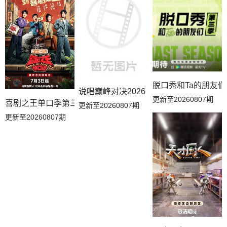
20260719补给站加更
20260718推门彩蛋
20260717万事屋加更
20260717居民采访
20260716下
20260716副本存档中
20260715上
20260714解锁中加更
20260712吃播大赏
脱口秀和Ta的朋友
20260712补给站加更
20260711推门彩蛋
20260710万事屋加更
说唱巅峰对决2026
更新至20260807期
喜剧之王单口季第三季
更新至20260807期
20260710居民采访
20260709副本存档中
20260709下
更新至20260807期
20260708上
20260707解锁中加更
20260703万事屋特别
20260702副本加更下
20260701副本加更上
20260625副本加更下
20260624副本加更上
20260621吃播大赏
20260621花絮
20260621补给站加更
20260619万事屋加更
20260619居民采访