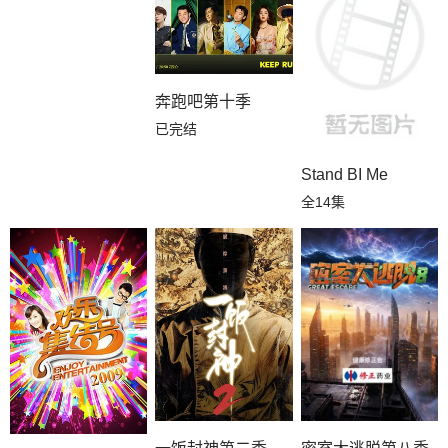
奔跑吧第十季
已完结
Stand BI Me
全14集