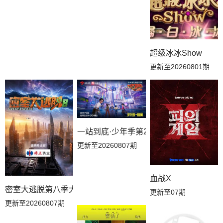
超级冰冰Show
更新至20260801期
一站到底·少年季第2季
更新至20260807期
血战X
密室大逃脱第八季大神版
更新至07期
更新至20260807期