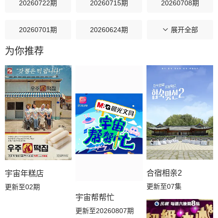
20260722期
20260715期
20260708期
20260701期
20260624期
20260617期
展开全部
为你推荐
20260610期
20260603期
20260527期
20260520期
合宿相亲2
宇宙年糕店
更新至07集
更新至02期
宇宙帮帮忙
更新至20260807期