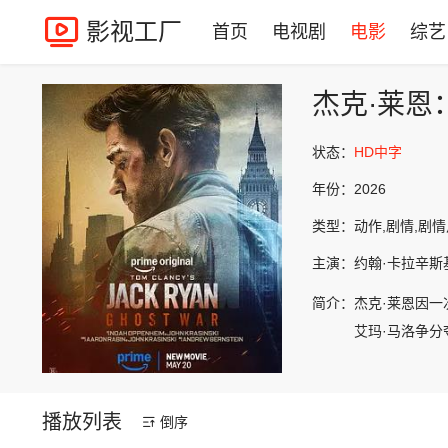
影视工厂
首页
电视剧
电影
综艺
杰克·莱恩
状态：
HD中字
年份：
2026
类型：
动作,剧情,剧
主演：
约翰·卡拉辛斯基,
简介：
杰克·莱恩因
艾玛·马洛争
播放列表
倒序