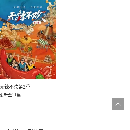
无辣不欢第2季
更新至11集