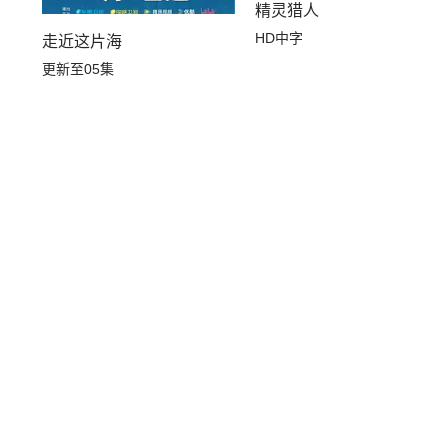
精灵猎人
HD中字
走近这片海
更新至05集