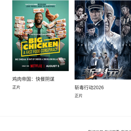
鸡肉帝国：快餐阴谋
正片
斩毒行动2026
正片