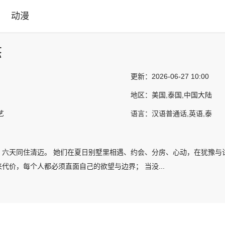
动漫
态
更新：
2026-06-27 10:00
地区：
美国,泰国,中国大陆
艺
语言：
汉语普通话,英语,泰
，六天同住清迈。 她们在夏日别墅里相遇、约会、分房、心动，在犹豫与
代价，每个人都必须直面自己的欲望与边界； 当没...