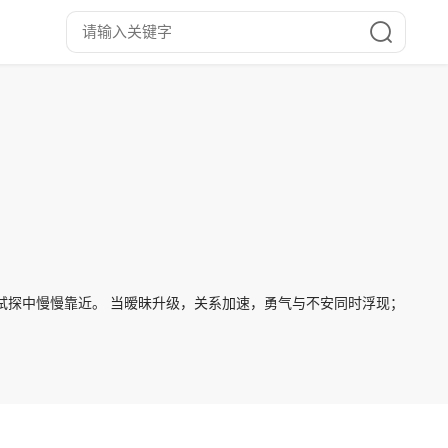
试探中慢慢靠近。 当暧昧升级，关系加速，勇气与不安同时浮现；