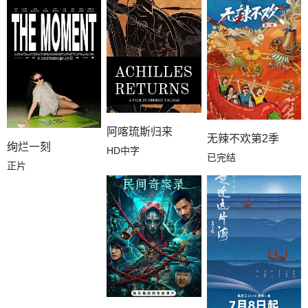
阿喀琉斯归来
无辣不欢第2季
绚烂一刻
HD中字
已完结
正片