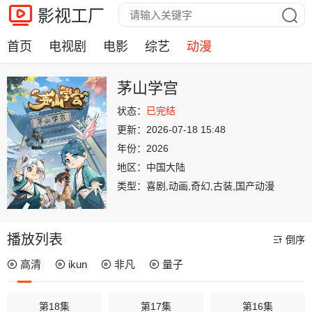
影视工厂
首页
电视剧
电影
综艺
动漫
茅山学宫
状态：
已完结
更新：
2026-07-18 15:48
年份：
2026
地区：
中国大陆
类型：
喜剧,动画,奇幻,古装,国产动漫
播放列表
倒序
高清
ikun
非凡
量子
第18集
第17集
第16集