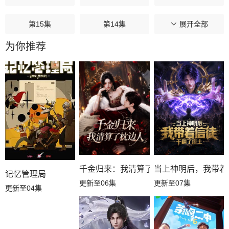
第15集
第14集
第13集
展开全部
为你推荐
第12集
第11集
第10集
第09集
第08集
第07集
第06集
第05集
第04集
第03集
第02集
第01集
千金归来：我清算了枕边人
当上神明后，我带着
记忆管理局
更新至06集
更新至07集
更新至04集