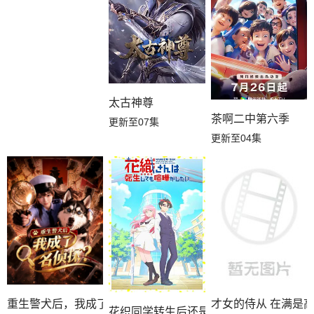
太古神尊
茶啊二中第六季
更新至07集
更新至04集
重生警犬后，我成了名侦探？
才女的侍从 在满是
花织同学转生后还是想干架