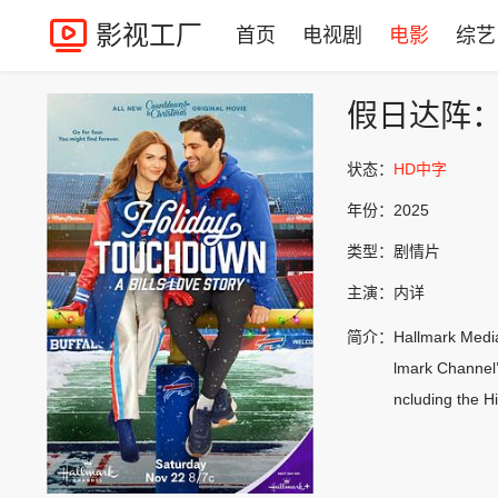
影视工厂
首页
电视剧
电影
综艺
假日达阵
状态：
HD中字
年份：
2025
类型：
剧情片
主演：
内详
简介：
Hallmark Media
lmark Channel’s
ncluding the 