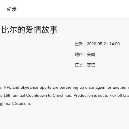
动漫
：比尔的爱情故事
更新：
2026-05-21 14:00
地区：
美国
语言：
英语
, NFL and Skydance Sports are partnering up once again for another mov
 16th annual Countdown to Christmas. Production is set to kick off later
Highmark Stadium.