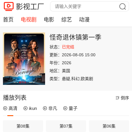
影视工厂
首页
电视剧
电影
综艺
动漫
怪奇退休镇第一季
状态：
已完结
更新：
2026-08-05 15:00
年份：
2026
地区：
美国
类型：
悬疑,科幻,欧美剧
播放列表
倒序
高清
ikun
非凡
量子
第08集
第07集
第06集