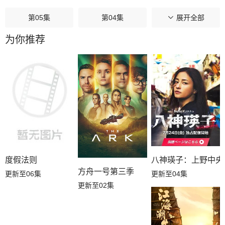
第05集
第04集
第03集
展开全部
为你推荐
第02集
第01集
八神瑛子：上野中央
度假法则
方舟一号第三季
更新至04集
更新至06集
更新至02集