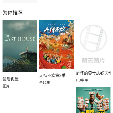
为你推荐
奇怪的零食店钱天堂
无辣不欢第2季
最后孤屋
HD中字
全12集
正片