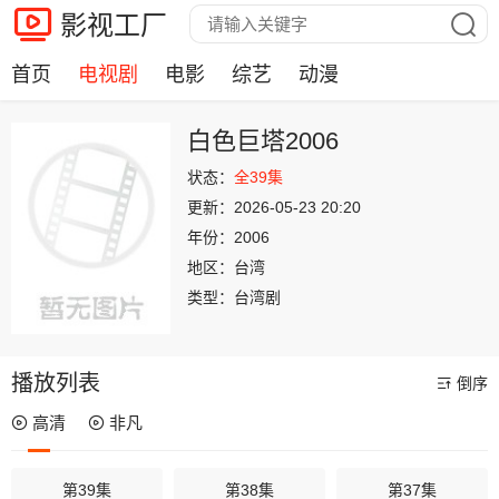
影视工厂
首页
电视剧
电影
综艺
动漫
白色巨塔2006
状态：
全39集
更新：
2026-05-23 20:20
年份：
2006
地区：
台湾
类型：
台湾剧
播放列表
倒序
高清
非凡
第39集
第38集
第37集