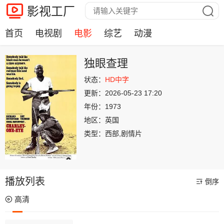
影视工厂
首页
电视剧
电影
综艺
动漫
独眼查理
状态：
HD中字
更新：
2026-05-23 17:20
年份：
1973
地区：
英国
类型：
西部,剧情片
播放列表
倒序
高清