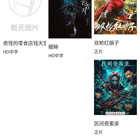
双枪红娘子
奇怪的零食店钱天堂
眼眸
正片
HD中字
HD中字
民间奇案录
正片