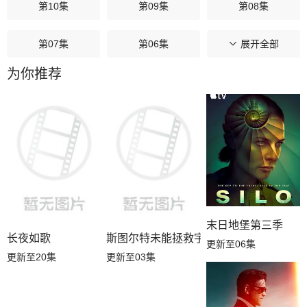
第10集
第09集
第08集
第07集
第06集
第05集
展开全部
为你推荐
第04集
第03集
第02集
第01集
末日地堡第三季
长夜如歌
斯图尔特未能拯救宇宙
更新至06集
更新至20集
更新至03集