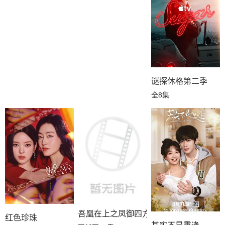
谜探休格第二季
全8集
吾凰在上之凤御四方
红色珍珠