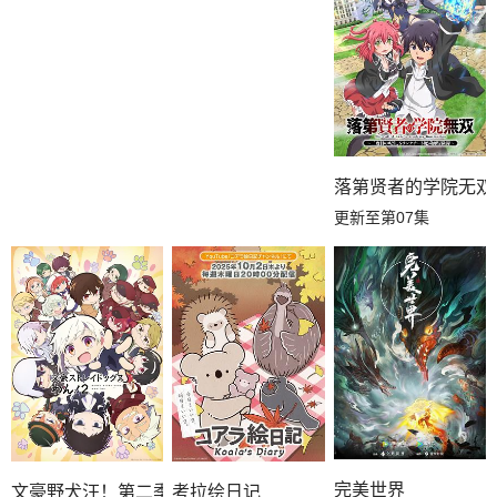
第02集
第01集
落第贤者的学院无双
更新至第07集
完美世界
文豪野犬汪！第二季
考拉绘日记