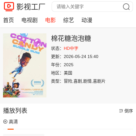
影视工厂
首页
电视剧
电影
综艺
动漫
棉花糖泡泡糖
状态：
HD中字
更新：
2026-05-24 15:40
年份：
2025
地区：
美国
类型：
冒险,喜剧,剧情,喜剧片
播放列表
倒序
高清