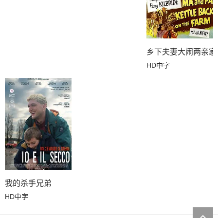
乡下夫妻大闹两亲家
HD中字
我的杀手兄弟
HD中字