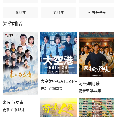
第22集
第21集
第20集
展开全部
为你推荐
第19集
第18集
第17集
第16集
第15集
第14集
第13集
第12集
第11集
第10集
第09集
第08集
大空港～GATE24～
阿松与阿暖
第07集
第06集
第05集
更新至第03集
更新至第44集
第04集
第03集
第02集
米良与麦青
更新至第13集
第01集