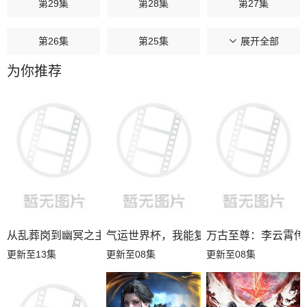
第29集
第28集
第27集
第26集
第25集
第24集
展开全部
为你推荐
第23集
第22集
第21集
第20集
第19集
第18集
第17集
第16集
第15集
第14集
第13集
第12集
第11集
第10集
第09集
从乱葬岗到幽冥之主
气运世界杯，我能复制所有球星技能
万古至尊：李云霄传
更新至13集
更新至08集
更新至08集
第08集
第07集
第06集
第05集
第04集
第03集