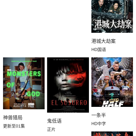
港城大劫案
HD国语
一条半
神兽猎局
鬼低语
HD中字
更新至01集
正片