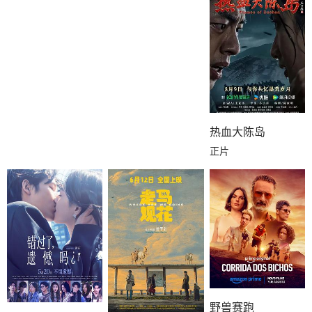
热血大陈岛
正片
野兽赛跑