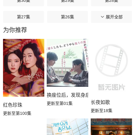
第30集
第29集
第28集
第27集
第26集
第25集
展开全部
为你推荐
第24集
第23集
第22集
第21集
第20集
第19集
第18集
第17集
第16集
第15集
第14集
第13集
换座位后，发现身后的男生好像喜欢我
第12集
第11集
第10集
长夜如歌
更新至第01集
红色珍珠
更新至18集
更新至第100集
第09集
第08集
第07集
第06集
第05集
第04集