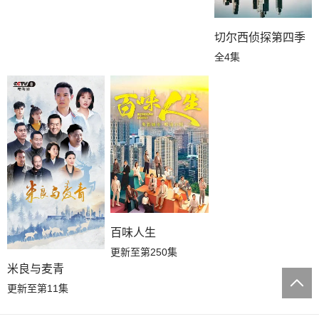
切尔西侦探第四季
全4集
百味人生
更新至第250集
米良与麦青
更新至第11集