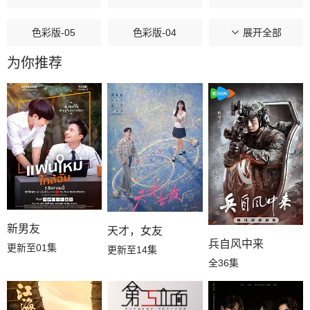
色彩版-05
色彩版-04
色彩版-03
展开全部
为你推荐
色彩版-02
色彩版-01
第08集
第07集
第06集
第05集
第04集
第03集
第02集
第01集
新男友
天才，女友
兵自风中来
更新至01集
更新至14集
全36集