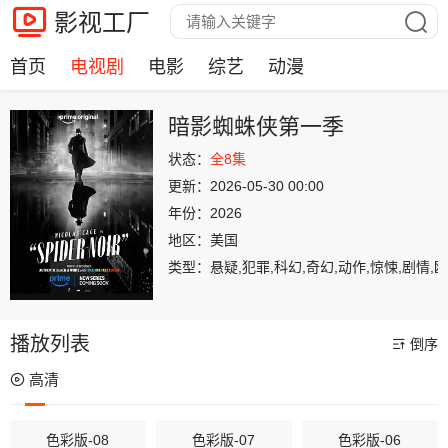
影视工厂
首页
电视剧
电影
综艺
动漫
暗影蜘蛛侠第一季
状态：
全8集
更新：
2026-05-30 00:00
年份：
2026
地区：
美国
类型：
悬疑,犯罪,科幻,奇幻,动作,惊悚,剧情,
播放列表
倒序
高清
色彩版-08
色彩版-07
色彩版-06