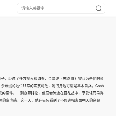
子，经过了多方搜索和调查，余慕缇（关颖 饰）被认为是他的亲
余慕缇的地位非常的岌岌可危，她的身边可谓是草木皆兵。Cash
托的案件，一到夜幕降临，他便会流连在百花丛中，享受轻而易得
深深的空虚感。这一天，他在街头看到了不修边幅素面朝天的余慕