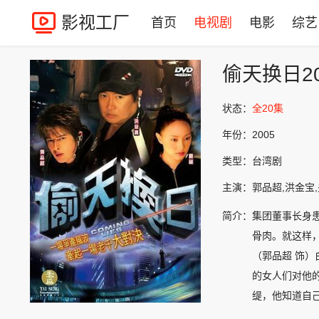
影视工厂
首页
电视剧
电影
综艺
偷天换日20
状态：
全20集
年份：
2005
类型：
台湾剧
主演：
郭品超,洪金宝
简介：
集团董事长身
骨肉。就这样
（郭品超 饰
的女人们对他
缇，他知道自