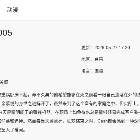
动漫
05
更新：
2026-05-27 17:20
地区：
台湾
语言：
国语
,关颖
患重病卧床不起，命不久矣的他希望能够在死之前看一眼自己流落在外的孩
，余慕缇的身世之谜解开了，虽然来到了这个富有的家庭之中，但实际上，
）白天是精明能干的赚钱机器，在职场上如鱼得水总是能够轻易完成客户委
的仰慕和追捧。然而每当天蒙蒙亮，狂欢结束之时，Cash都会感到一种
己坠入了爱河。