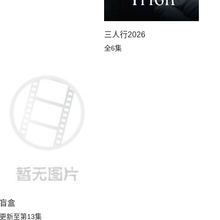
三人行2026
全6集
盲盒
更新至第13集