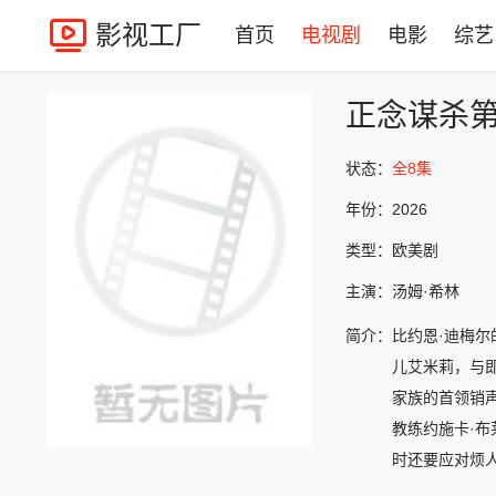
影视工厂
首页
电视剧
电影
综艺
正念谋杀
状态：
全8集
年份：
2026
类型：
欧美剧
主演：
汤姆·希林
简介：
比约恩·迪梅
儿艾米莉，与
家族的首领销
教练约施卡·
时还要应对烦
他那些见不得