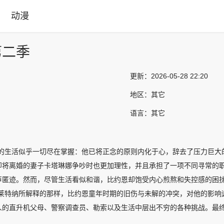
动漫
第二季
更新：
2026-05-28 22:20
地区：
其它
语言：
其它
尔的生活似乎一切尽在掌握：他已将正念的原则内化于心，辞去了压力巨大
即将离婚的妻子卡塔琳娜争吵时也更加理性，并且承担了一项不同寻常的
声匿迹。然而，尽管生活看似和谐，比约恩却饱受内心煎熬和失控感的困扰
布莱特纳所解释的那样，比约恩童年时期的旧伤与未解的冲突，对他的影响
人的直升机父母、警察调查员、勒索以及生活中层出不穷的各种挑战。最
光的活动产生了现实层面的影响。