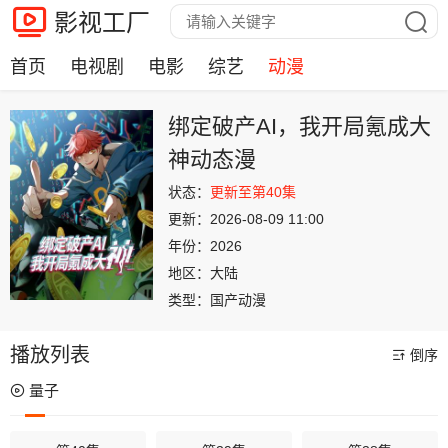
影视工厂
首页
电视剧
电影
综艺
动漫
绑定破产AI，我开局氪成大
神动态漫
状态：
更新至第40集
更新：
2026-08-09 11:00
年份：
2026
地区：
大陆
类型：
国产动漫
播放列表
倒序
量子