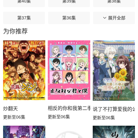
第40集
第39集
第38集
第37集
第36集
第35集
展开全部
为你推荐
第34集
第33集
第32集
第31集
第30集
第29集
第28集
第27集
第26集
第25集
第24集
第23集
第22集
第21集
第20集
相反的你和我第二季
炒翻天
说了不打算爱我的公
更新至06集
更新至06集
更新至06集
第19集
第18集
第17集
第16集
第15集
第14集