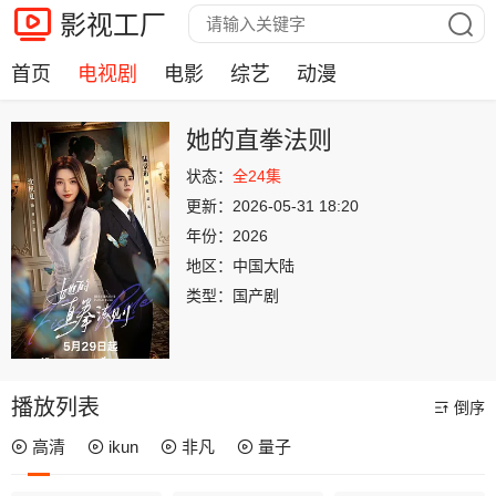
影视工厂
首页
电视剧
电影
综艺
动漫
她的直拳法则
状态：
全24集
更新：
2026-05-31 18:20
年份：
2026
地区：
中国大陆
类型：
国产剧
播放列表
倒序
高清
ikun
非凡
量子