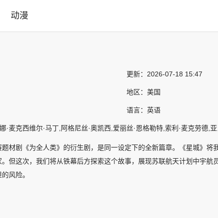
动漫
更新：
2026-07-18 15:47
地区：
美国
语言：
英语
娜·麦克西维尔·马丁,阿格尼丝·奥凯西,爱丽丝·恩格勒特,索利·麦克劳德,亚当·
赛题材剧《为全人类》的衍生剧，是同一设定下的全新篇章。《星城》将
家。但这次，我们将从铁幕后方探索这个故事，展现苏联航天计划中宇航
担的风险。