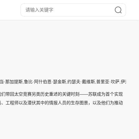
那加提斯,鲁比·阿什伯恩·瑟金斯,约瑟夫·戴维斯,普里亚·坎萨,伊迪·约翰逊,罗
我们带回太空竞赛另类历史重述的关键时刻——苏联成为首个实现
员、工程师以及潜伏其中的情报人员的生存图景，以及他们为推动