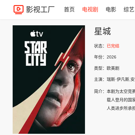
影视工厂
首页
电视剧
电影
综艺
星城
状态：
已完结
年份：
2026
类型：
欧美剧
主演：
瑞斯·伊凡斯,安
简介：
本剧为太空竞
载人登月的国
人类进步所承