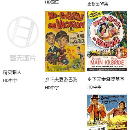
HD国语
更新至05集
精灵猎人
乡下夫妻游威基基
乡下夫妻游巴黎
HD中字
HD中字
HD中字