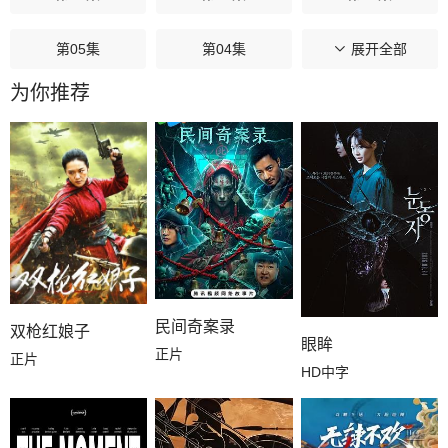
第05集
第04集
第03集
展开全部
为你推荐
第02集
第01集
民间奇案录
双枪红娘子
眼眸
正片
正片
HD中字