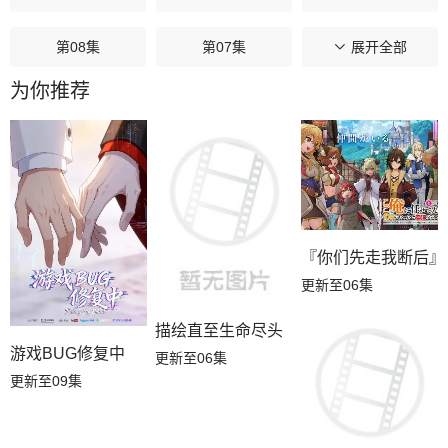
第08集
第07集
第06集
展开全部
为你推荐
第05集
第04集
第03集
第02集
第01集
『你们先走我断后』
更新至06集
描绘直至生命尽头
游戏BUG修复中
更新至06集
更新至09集