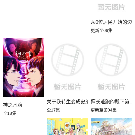
从0位居民开始的边
更新至06集
关于我转生变成史莱姆这档事第四季
擅长逃跑的殿下第二
神之水滴
全17集
更新至第04集
全18集