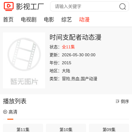
影视工厂
首页
电视剧
电影
综艺
动漫
时间支配者动态漫
状态：
全11集
更新：
2026-05-30 00:00
年份：
2015
地区：
大陆
类型：
冒险,热血,国产动漫
播放列表
倒序
高清
第11集
第10集
第09集