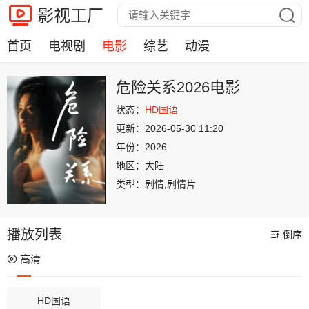
影视工厂
首页
电视剧
电影
综艺
动漫
危险关系2026电影
状态：
HD国语
更新：
2026-05-30 11:20
年份：
2026
地区：
大陆
类型：
剧情,剧情片
播放列表
倒序
高清
HD国语