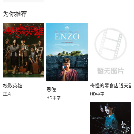
为你推荐
校歌英雄
奇怪的零食店钱天堂
恩佐
正片
HD中字
HD中字