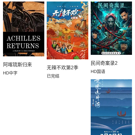
民间奇案录2
阿喀琉斯归来
无辣不欢第2季
HD国语
HD中字
已完结