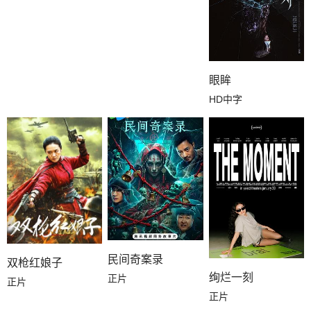
眼眸
HD中字
民间奇案录
双枪红娘子
绚烂一刻
正片
正片
正片