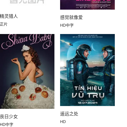
精灵猎人
感觉就像爱
正片
HD中字
遥远之处
丧日少女
HD
HD中字