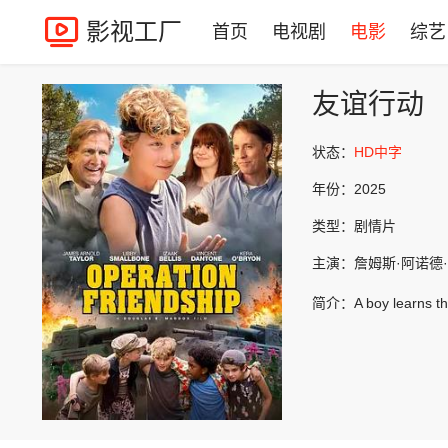
影视工厂
首页
电视剧
电影
综艺
友谊行动
状态：
HD中字
年份：
2025
类型：
剧情片
主演：
詹姆斯·阿诺德·泰勒,D
简介：
A boy learns t