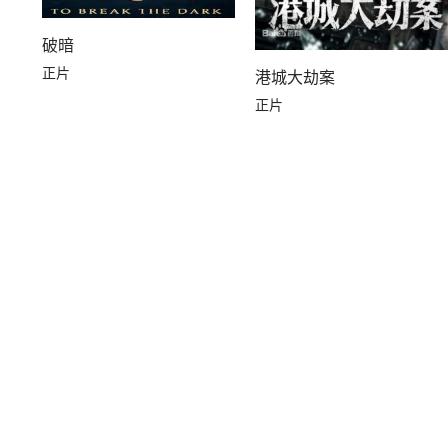
破暗
正片
港城大劫案
正片