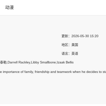
动漫
更新：
2026-05-30 15:20
地区：
美国
语言：
英语
arrell Rackley,Libby Smallbone,Izaak Bellis
he importance of family, friendship and teamwork when he decides to sta