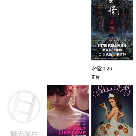
水怪2026
正片