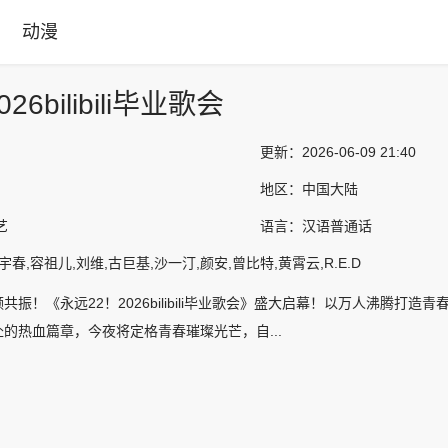
动漫
26bilibili毕业歌会
更新：
2026-06-09 21:40
地区：
中国大陆
艺
语言：
汉语普通话
宇春,容祖儿,刘维,古巨基,沙一汀,颜安,曾比特,黄霄云,R.E.D
共振！《永远22！2026bilibili毕业歌会》盛大启幕！以万人沸腾
的热血篇章，今夜将定格青春璀璨光芒，自...