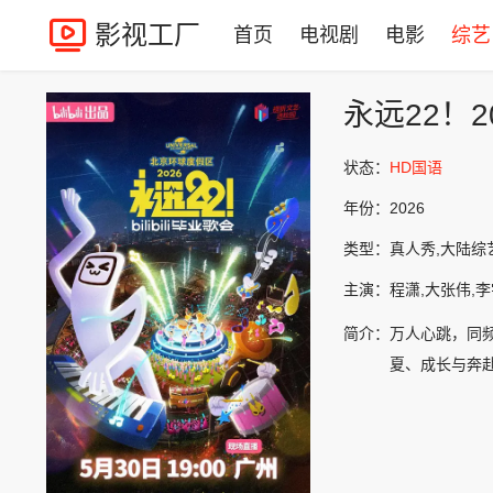
影视工厂
首页
电视剧
电影
综艺
永远22！20
状态：
HD国语
年份：
2026
类型：
真人秀,大陆综
主演：
程潇,大张伟,李
简介：
万人心跳，同频
夏、成长与奔赴