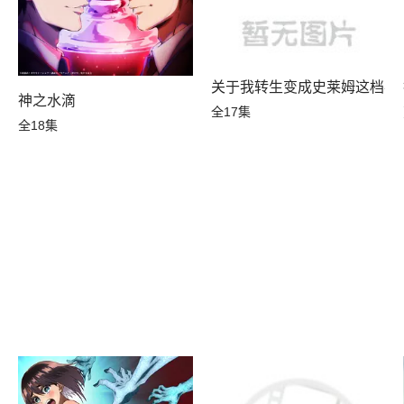
关于我转生变成史莱姆这档事
神之水滴
全17集
全18集