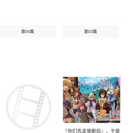
第04集
第03集
『你们先走我断后』，于是10年