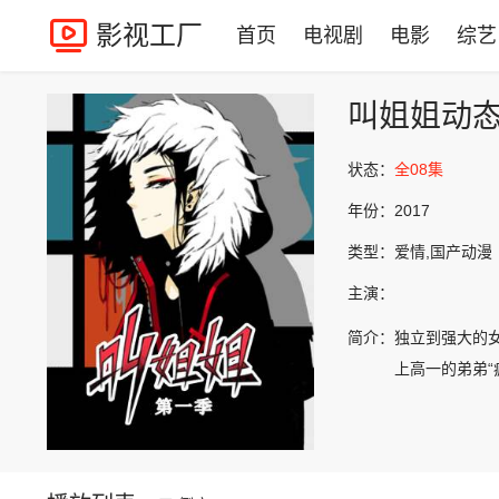
影视工厂
首页
电视剧
电影
综艺
叫姐姐动
状态：
全08集
年份：
2017
类型：
爱情,国产动漫
主演：
简介：
独立到强大的
上高一的弟弟“