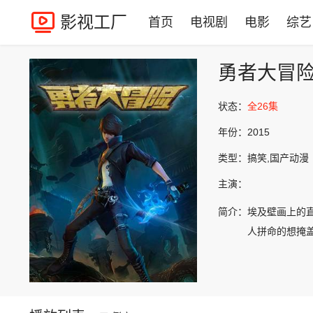
影视工厂
首页
电视剧
电影
综艺
勇者大冒
状态：
全26集
年份：
2015
类型：
搞笑,国产动漫
主演：
简介：
埃及壁画上的
人拼命的想掩