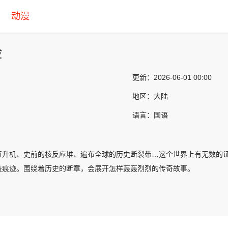
动漫
险
更新：
2026-06-01 00:00
地区：
大陆
语言：
国语
直升机、史前的核反应堆、遍布全球的历史断裂带…这个世界上有无数的
盖痕迹。围绕着历史的断章，会展开怎样轰轰烈烈的传奇故事。