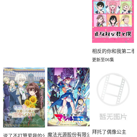
第25集
第24集
第23集
第22集
第21集
第20集
第19集
第18集
第17集
相反的你和我第二季
更新至06集
第16集
第15集
第14集
第13集
第12集
第11集
第10集
第09集
第08集
第07集
第06集
第05集
第04集
第03集
第02集
拜托了偶像公主
魔法光源股份有限公司第二季
说了不打算爱我的公爵继承人，不知为何对我宠爱有加