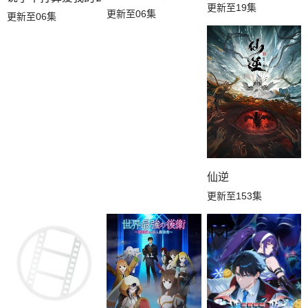
更新至19集
更新至06集
更新至06集
第01集
仙逆
更新至153集