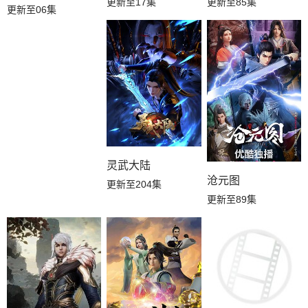
更新至17集
更新至85集
更新至06集
灵武大陆
沧元图
更新至204集
更新至89集