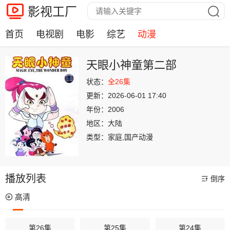
影视工厂
首页
电视剧
电影
综艺
动漫
天眼小神童第二部
状态：
全26集
更新：
2026-06-01 17:40
年份：
2006
地区：
大陆
类型：
家庭,国产动漫
播放列表
倒序
高清
第26集
第25集
第24集