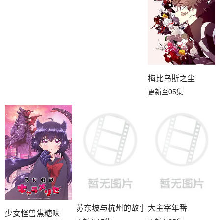
梅比乌斯之尘
更新至05集
苏东坡与杭州的故事
大主宰年番
少女怪兽焦糖味