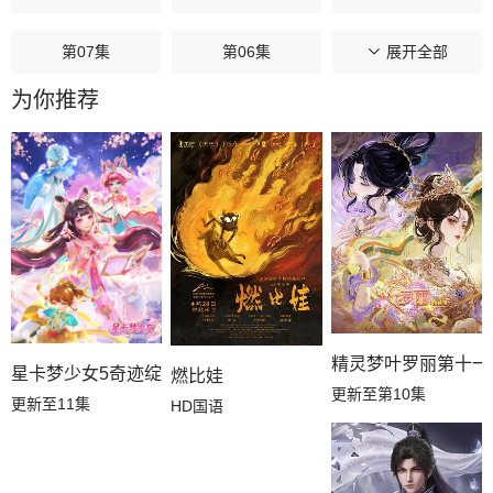
第07集
第06集
第05集
展开全部
为你推荐
第04集
第03集
第02集
第01集
精灵梦叶罗丽第十一
星卡梦少女5奇迹绽放
燃比娃
更新至第10集
更新至11集
HD国语