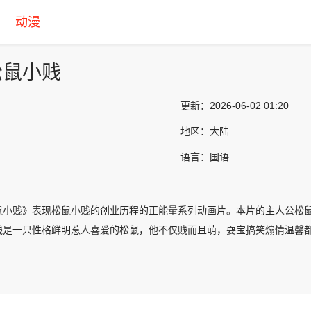
动漫
松鼠小贱
更新：
2026-06-02 01:20
地区：
大陆
语言：
国语
鼠小贱》表现松鼠小贱的创业历程的正能量系列动画片。本片的主人公松
贱是一只性格鲜明惹人喜爱的松鼠，他不仅贱而且萌，耍宝搞笑煽情温馨