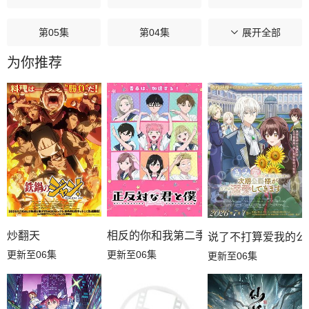
第05集
第04集
第03集
展开全部
为你推荐
第02集
第01集
相反的你和我第二季
炒翻天
说了不打算爱我的公
更新至06集
更新至06集
更新至06集