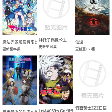
拜托了偶像公主
魔法光源股份有限公司第二季
仙逆
更新至19集
更新至06集
更新至153集
假面骑士ZZZ日语
Let&#039;s Go 怪奇组
世界最强的后卫～迷宫国的新人探索者～