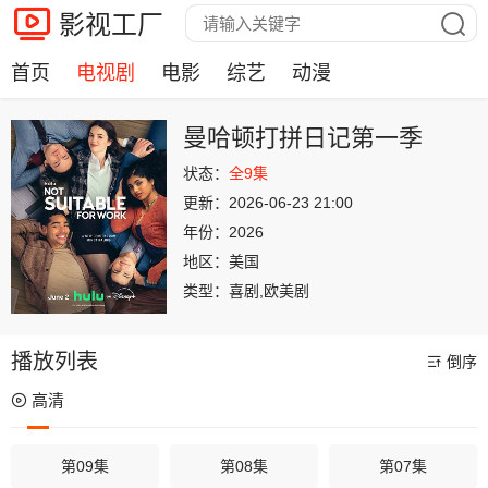
影视工厂
首页
电视剧
电影
综艺
动漫
曼哈顿打拼日记第一季
状态：
全9集
更新：
2026-06-23 21:00
年份：
2026
地区：
美国
类型：
喜剧,欧美剧
播放列表
倒序
高清
第09集
第08集
第07集