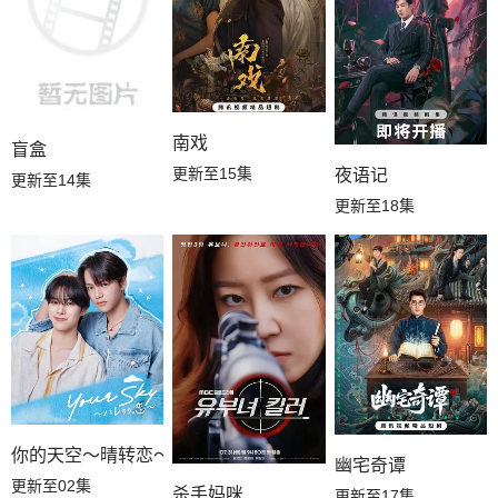
南戏
盲盒
更新至15集
夜语记
更新至14集
更新至18集
你的天空～晴转恋～
幽宅奇谭
更新至02集
杀手妈咪
更新至17集